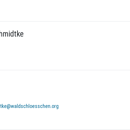
hmidtke
dtke@waldschloesschen.org