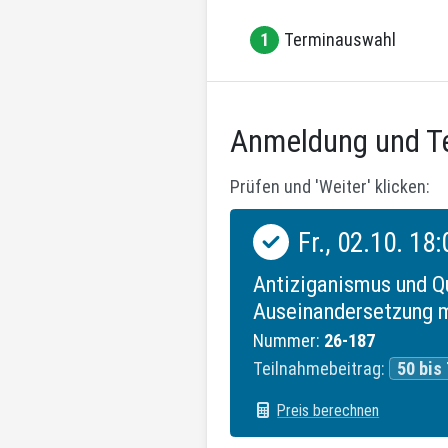
1
Terminauswahl
Anmeldung und T
Prüfen und 'Weiter' klicken:
Verfügbare Termine
Termin auswählen:
Fr., 02.10. 18:
Antiziganismus und Qu
Auseinandersetzung m
Nummer:
26-187
Teilnahmebeitrag:
50 bis 
Preis berechnen