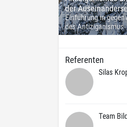
der Auseinanderse
Einführung in gegen
des Antiziganismus
Referenten
Silas Kro
Team Bil