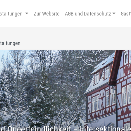
staltungen
Zur Website
AGB und Datenschutz
Gäst
staltungen
 Queerfeindlichkeit – intersektionale